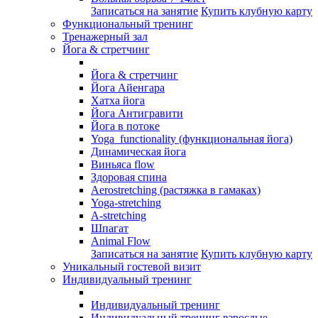
Записаться на занятие
Купить клубную карту
Функциональный тренинг
Тренажерный зал
Йога & стретчинг
Йога & стретчинг
Йога Айенгара
Хатха йога
Йога Антигравити
Йога в потоке
Yoga functionality (функциональная йога)
Динамическая йога
Виньяса flow
Здоровая спина
Aerostretching (растяжка в гамаках)
Yoga-stretching
A-stretching
Шпагат
Animal Flow
Записаться на занятие
Купить клубную карту
Уникальный гостевой визит
Индивидуальный тренинг
Индивидуальный тренинг
Индивидуальный тренинг взрослые