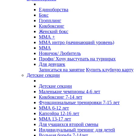
Единоборства
Бокс
Грэпплинг
Кикбоксинг
Женский бокс
ММА +
ММА интро (начинающий уровень)
ММА
Новичок/ Любитель
Профи/ Хочу выступать на турнирах
Для девушек
Записаться на занятие
Купить клубную карту
Детские секции
Детские секции
Маленькие чемпионы 4-6 лет
Кикбоксинг 7-14 лет
Функциональные тренировки 7-15 лет
ММА 6-12 лет
Капоэйра 12-16 лет
MMA 13-17 лет
Для учащихся второй смены
Индивидуальный тренинг для детей
Вольная борьба 7-14лет