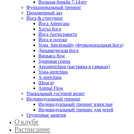
Вольная борьба 7-14лет
Функциональный тренинг
Тренажерный зал
Йога & стретчинг
Йога Айенгара
Хатха йога
Йога Антигравити
Йога в потоке
Yoga functionality (функциональная йога)
Динамическая йога
Виньяса flow
Здоровая спина
Aerostretching (растяжка в гамаках)
Yoga-stretching
A-stretching
Шпагат
Animal Flow
Уникальный гостевой визит
Индивидуальный тренинг
Индивидуальный тренинг взрослые
Индивидуальный тренинг для детей
Групповые занятия
О клубе
Расписание