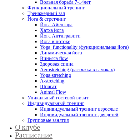
Вольная борьба 7-14лет
Функциональный тренинг
Тренажерный зал
Йога & стретчинг
Йога Айенгара
Хатха йога
Йога Антигравити
Йога в потоке
Yoga functionality (функциональная йога)
Динамическая йога
Виньяса flow
Здоровая спина
Aerostretching (растяжка в гамаках)
Yoga-stretching
A-stretching
Шпагат
Animal Flow
Уникальный гостевой визит
Индивидуальный тренинг
Индивидуальный тренинг взрослые
Индивидуальный тренинг для детей
Групповые занятия
О клубе
Расписание