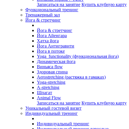
Записаться на занятие
Купить клубную карту
Функциональный тренинг
Тренажерный зал
Йога & стретчинг
Йога & стретчинг
Йога Айенгара
Хатха йога
Йога Антигравити
Йога в потоке
Yoga functionality (функциональная йога)
Динамическая йога
Виньяса flow
Здоровая спина
Aerostretching (растяжка в гамаках)
Yoga-stretching
A-stretching
Шпагат
Animal Flow
Записаться на занятие
Купить клубную карту
Уникальный гостевой визит
Индивидуальный тренинг
Индивидуальный тренинг
Индивидуальный тренинг взрослые