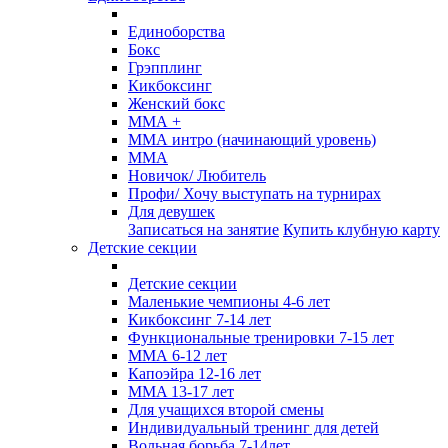
Единоборства
Бокс
Грэпплинг
Кикбоксинг
Женский бокс
ММА +
ММА интро (начинающий уровень)
ММА
Новичок/ Любитель
Профи/ Хочу выступать на турнирах
Для девушек
Записаться на занятие
Купить клубную карту
Детские секции
Детские секции
Маленькие чемпионы 4-6 лет
Кикбоксинг 7-14 лет
Функциональные тренировки 7-15 лет
ММА 6-12 лет
Капоэйра 12-16 лет
MMA 13-17 лет
Для учащихся второй смены
Индивидуальный тренинг для детей
Вольная борьба 7-14лет