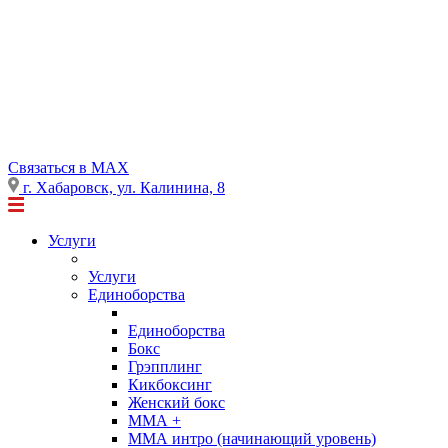
Cвязаться в MAX
г. Хабаровск, ул. Калинина, 8
Услуги
Услуги
Единоборства
Единоборства
Бокс
Грэпплинг
Кикбоксинг
Женский бокс
ММА +
ММА интро (начинающий уровень)