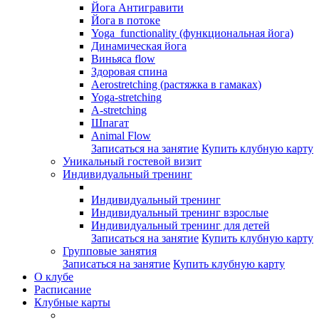
Йога Антигравити
Йога в потоке
Yoga functionality (функциональная йога)
Динамическая йога
Виньяса flow
Здоровая спина
Aerostretching (растяжка в гамаках)
Yoga-stretching
A-stretching
Шпагат
Animal Flow
Записаться на занятие
Купить клубную карту
Уникальный гостевой визит
Индивидуальный тренинг
Индивидуальный тренинг
Индивидуальный тренинг взрослые
Индивидуальный тренинг для детей
Записаться на занятие
Купить клубную карту
Групповые занятия
Записаться на занятие
Купить клубную карту
О клубе
Расписание
Клубные карты