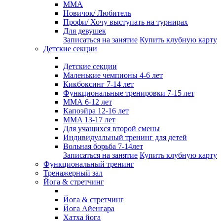
ММА
Новичок/ Любитель
Профи/ Хочу выступать на турнирах
Для девушек
Записаться на занятие
Купить клубную карту
Детские секции
Детские секции
Маленькие чемпионы 4-6 лет
Кикбоксинг 7-14 лет
Функциональные тренировки 7-15 лет
ММА 6-12 лет
Капоэйра 12-16 лет
MMA 13-17 лет
Для учащихся второй смены
Индивидуальный тренинг для детей
Вольная борьба 7-14лет
Записаться на занятие
Купить клубную карту
Функциональный тренинг
Тренажерный зал
Йога & стретчинг
Йога & стретчинг
Йога Айенгара
Хатха йога