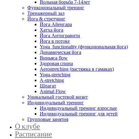
Вольная борьба 7-14лет
Функциональный тренинг
Тренажерный зал
Йога & стретчинг
Йога Айенгара
Хатха йога
Йога Антигравити
Йога в потоке
Yoga functionality (функциональная йога)
Динамическая йога
Виньяса flow
Здоровая спина
Aerostretching (растяжка в гамаках)
Yoga-stretching
A-stretching
Шпагат
Animal Flow
Уникальный гостевой визит
Индивидуальный тренинг
Индивидуальный тренинг взрослые
Индивидуальный тренинг для детей
Групповые занятия
О клубе
Расписание