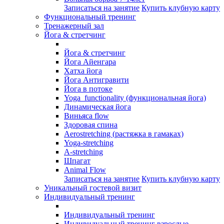
Записаться на занятие
Купить клубную карту
Функциональный тренинг
Тренажерный зал
Йога & стретчинг
Йога & стретчинг
Йога Айенгара
Хатха йога
Йога Антигравити
Йога в потоке
Yoga functionality (функциональная йога)
Динамическая йога
Виньяса flow
Здоровая спина
Aerostretching (растяжка в гамаках)
Yoga-stretching
A-stretching
Шпагат
Animal Flow
Записаться на занятие
Купить клубную карту
Уникальный гостевой визит
Индивидуальный тренинг
Индивидуальный тренинг
Индивидуальный тренинг взрослые