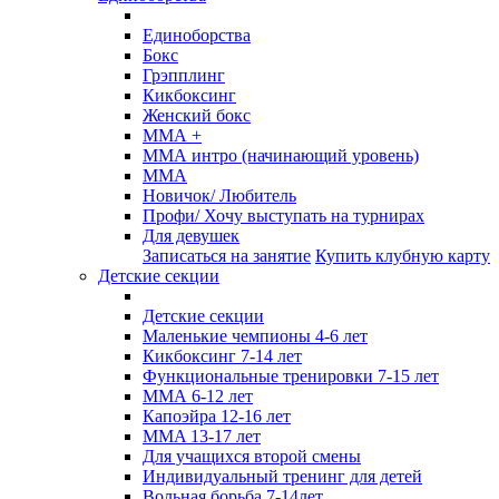
Единоборства
Бокс
Грэпплинг
Кикбоксинг
Женский бокс
ММА +
ММА интро (начинающий уровень)
ММА
Новичок/ Любитель
Профи/ Хочу выступать на турнирах
Для девушек
Записаться на занятие
Купить клубную карту
Детские секции
Детские секции
Маленькие чемпионы 4-6 лет
Кикбоксинг 7-14 лет
Функциональные тренировки 7-15 лет
ММА 6-12 лет
Капоэйра 12-16 лет
MMA 13-17 лет
Для учащихся второй смены
Индивидуальный тренинг для детей
Вольная борьба 7-14лет